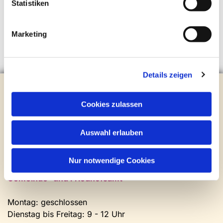
Statistiken
Marketing
Details zeigen
Evangelische Kirchengemeinde Steinhagen
Brockhagener Straße 28 | 33803 Steinhagen
Cookies zulassen
Tel.:
0 52 04 / 36 28
Mail:
gemeindeamt@kirche-steinhagen.de
Auswahl erlauben
Newsletter abonnieren
Nur notwendige Cookies
Kontakt und Öffnungszeiten
Gemeinde- und Friedhofsamt
Montag: geschlossen
Dienstag bis Freitag: 9 - 12 Uhr