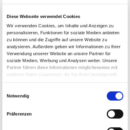
montags,
Diese Webseite verwendet Cookies
19:00 - 21:00 Uhr
im Haus der Begegnung
Wir verwenden Cookies, um Inhalte und Anzeigen zu
personalisieren, Funktionen für soziale Medien anbieten
Weitere Informationen erhalten Sie bei
zu können und die Zugriffe auf unsere Website zu
Christine Dröge, Tel. 05204/ 4237 und
analysieren. Außerdem geben wir Informationen zu Ihrer
Marion Dawidowski, Tel. 0151/72140261
Verwendung unserer Website an unsere Partner für
soziale Medien, Werbung und Analysen weiter. Unsere
Partner führen diese Informationen möglicherweise mit
weiteren Daten zusammen, die Sie ihnen bereitgestellt
haben oder die sie im Rahmen Ihrer Nutzung der Dienste
gesammelt haben.
Einwilligungsauswahl
Notwendig
Präferenzen