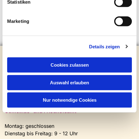
Statistiken
Marketing
Details zeigen
Evangelische Kirchengemeinde Steinhagen
Brockhagener Straße 28 | 33803 Steinhagen
Cookies zulassen
Tel.:
0 52 04 / 36 28
Mail:
gemeindeamt@kirche-steinhagen.de
Auswahl erlauben
Newsletter abonnieren
Nur notwendige Cookies
Kontakt und Öffnungszeiten
Gemeinde- und Friedhofsamt
Montag: geschlossen
Dienstag bis Freitag: 9 - 12 Uhr