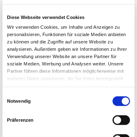
montags,
Diese Webseite verwendet Cookies
19:00 - 21:00 Uhr
im Haus der Begegnung
Wir verwenden Cookies, um Inhalte und Anzeigen zu
personalisieren, Funktionen für soziale Medien anbieten
Weitere Informationen erhalten Sie bei
zu können und die Zugriffe auf unsere Website zu
Christine Dröge, Tel. 05204/ 4237 und
analysieren. Außerdem geben wir Informationen zu Ihrer
Marion Dawidowski, Tel. 0151/72140261
Verwendung unserer Website an unsere Partner für
soziale Medien, Werbung und Analysen weiter. Unsere
Partner führen diese Informationen möglicherweise mit
weiteren Daten zusammen, die Sie ihnen bereitgestellt
haben oder die sie im Rahmen Ihrer Nutzung der Dienste
gesammelt haben.
Einwilligungsauswahl
Notwendig
Präferenzen