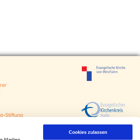
rer
e
g-Stiftung
 Steinhagen
agen
Cookies zulassen
le Medien