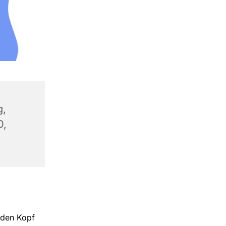
g,
0,
 den Kopf