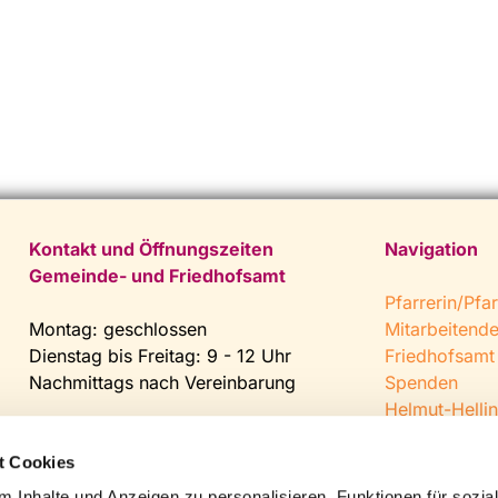
Kontakt und Öffnungszeiten
Navigation
Gemeinde- und Friedhofsamt
Pfarrerin/Pfar
Montag: geschlossen
Mitarbeitend
Dienstag bis Freitag: 9 - 12 Uhr
Friedhofsamt
Nachmittags nach Vereinbarung
Spenden
Helmut-Hellin
Tel:
0 52 04 / 36 28
Jugendkeller
Fax: 0 52 04 / 25 65
CVJM Steinh
t Cookies
Mail:
gemeindeamt@kirche-
 Inhalte und Anzeigen zu personalisieren, Funktionen für sozia