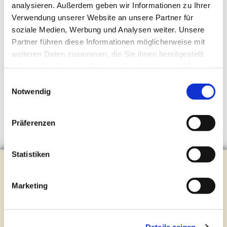
analysieren. Außerdem geben wir Informationen zu Ihrer
Verwendung unserer Website an unsere Partner für
soziale Medien, Werbung und Analysen weiter. Unsere
Partner führen diese Informationen möglicherweise mit
weiteren Daten zusammen, die Sie ihnen bereitgestellt
haben oder die sie im Rahmen Ihrer Nutzung der Dienste
gesammelt haben.
Einwilligungsauswahl
Notwendig
Präferenzen
Statistiken
Evangelische Kirchengemeinde Steinhagen
Brockhagener Straße 28 | 33803 Steinhagen
Marketing
Tel.:
0 52 04 / 36 28
Mail:
gemeindeamt@kirche-steinhagen.de
Newsletter abonnieren
Details zeigen