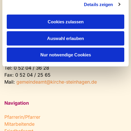
Newsletter abonnieren
Details zeigen
Kontakt und Öffnungszeiten
Cookies zulassen
Gemeinde- und Friedhofsamt
Auswahl erlauben
Montag: geschlossen
Dienstag bis Freitag: 9 - 12 Uhr
Nachmittags nach Vereinbarung
Nur notwendige Cookies
Tel:
0 52 04 / 36 28
Fax: 0 52 04 / 25 65
Mail:
gemeindeamt@kirche-steinhagen.de
Navigation
Pfarrerin/Pfarrer
Mitarbeitende