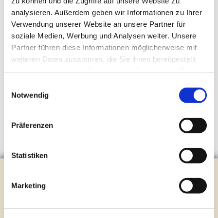
zu können und die Zugriffe auf unsere Website zu
analysieren. Außerdem geben wir Informationen zu Ihrer
Verwendung unserer Website an unsere Partner für
soziale Medien, Werbung und Analysen weiter. Unsere
Partner führen diese Informationen möglicherweise mit
weiteren Daten zusammen, die Sie ihnen bereitgestellt
haben oder die sie im Rahmen Ihrer Nutzung der Dienste
gesammelt haben.
Einwilligungsauswahl
Notwendig
Präferenzen
Statistiken
Evangelische Kirchengemeinde Steinhagen
Brockhagener Straße 28 | 33803 Steinhagen
Marketing
Tel.:
0 52 04 / 36 28
Mail:
gemeindeamt@kirche-steinhagen.de