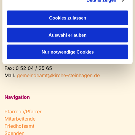
Kontakt und Öffnungszeiten
Gemeinde- und Friedhofsamt
Cookies zulassen
Montag: geschlossen
Auswahl erlauben
Dienstag bis Freitag: 9 - 12 Uhr
Nachmittags nach Vereinbarung
Nur notwendige Cookies
Tel:
0 52 04 / 36 28
Fax: 0 52 04 / 25 65
Mail:
gemeindeamt@kirche-steinhagen.de
Navigation
Pfarrerin/Pfarrer
Mitarbeitende
Friedhofsamt
Spenden