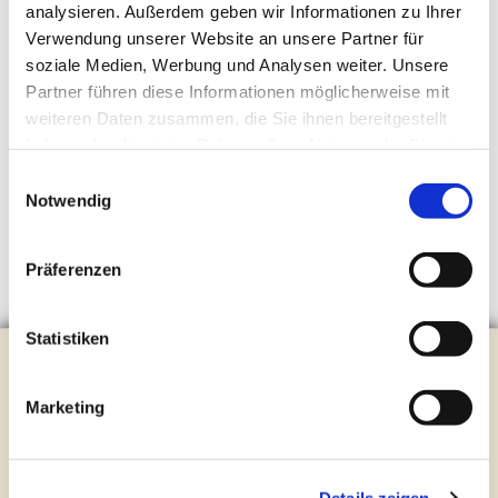
analysieren. Außerdem geben wir Informationen zu Ihrer
Verwendung unserer Website an unsere Partner für
soziale Medien, Werbung und Analysen weiter. Unsere
Partner führen diese Informationen möglicherweise mit
weiteren Daten zusammen, die Sie ihnen bereitgestellt
haben oder die sie im Rahmen Ihrer Nutzung der Dienste
gesammelt haben.
Einwilligungsauswahl
Notwendig
Präferenzen
Statistiken
Evangelische Kirchengemeinde Steinhagen
Brockhagener Straße 28 | 33803 Steinhagen
Marketing
Tel.:
0 52 04 / 36 28
Mail:
gemeindeamt@kirche-steinhagen.de
Newsletter abonnieren
Details zeigen