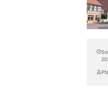
So
20
Pf