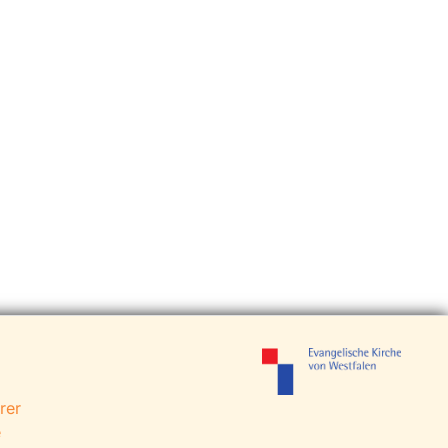
rer
e