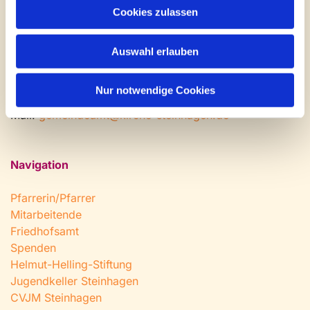
Cookies zulassen
Montag: geschlossen
Dienstag bis Freitag: 9 - 12 Uhr
Nachmittags nach Vereinbarung
Auswahl erlauben
Tel:
0 52 04 / 36 28
Nur notwendige Cookies
Fax: 0 52 04 / 25 65
Mail:
gemeindeamt@kirche-steinhagen.de
Navigation
Pfarrerin/Pfarrer
Mitarbeitende
Friedhofsamt
Spenden
Helmut-Helling-Stiftung
Jugendkeller Steinhagen
CVJM Steinhagen