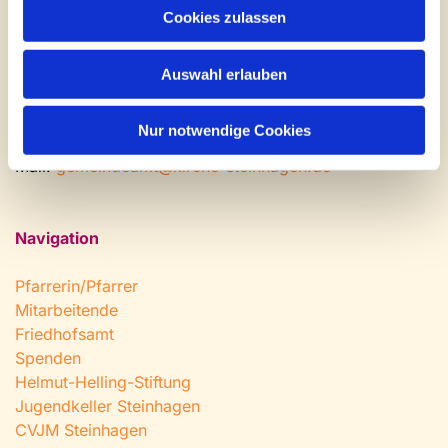
Cookies zulassen
Montag: geschlossen
Dienstag bis Freitag: 9 - 12 Uhr
Nachmittags nach Vereinbarung
Auswahl erlauben
Tel:
0 52 04 / 36 28
Nur notwendige Cookies
Fax: 0 52 04 / 25 65
Mail:
gemeindeamt@kirche-steinhagen.de
Navigation
Pfarrerin/Pfarrer
Mitarbeitende
Friedhofsamt
Spenden
Helmut-Helling-Stiftung
Jugendkeller Steinhagen
CVJM Steinhagen