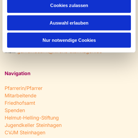
Cookies zulassen
Montag: geschlossen
Dienstag bis Freitag: 9 - 12 Uhr
Nachmittags nach Vereinbarung
Auswahl erlauben
Tel:
0 52 04 / 36 28
Nur notwendige Cookies
Fax: 0 52 04 / 25 65
Mail:
gemeindeamt@kirche-steinhagen.de
Navigation
Pfarrerin/Pfarrer
Mitarbeitende
Friedhofsamt
Spenden
Helmut-Helling-Stiftung
Jugendkeller Steinhagen
CVJM Steinhagen