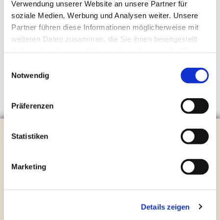
Verwendung unserer Website an unsere Partner für
soziale Medien, Werbung und Analysen weiter. Unsere
Partner führen diese Informationen möglicherweise mit
weiteren Daten zusammen, die Sie ihnen bereitgestellt
haben oder die sie im Rahmen Ihrer Nutzung der Dienste
gesammelt haben.
Einwilligungsauswahl
Notwendig
Präferenzen
Evangelische Kirchengemeinde Steinhagen
Statistiken
Brockhagener Straße 28 | 33803 Steinhagen
Tel.:
0 52 04 / 36 28
Marketing
Mail:
gemeindeamt@kirche-steinhagen.de
Newsletter abonnieren
Details zeigen
Kontakt und Öffnungszeiten