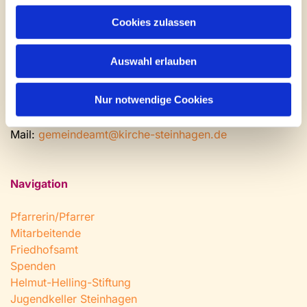
Gemeinde- und Friedhofsamt
Cookies zulassen
Montag: geschlossen
Dienstag bis Freitag: 9 - 12 Uhr
Auswahl erlauben
Nachmittags nach Vereinbarung
Nur notwendige Cookies
Tel:
0 52 04 / 36 28
Fax: 0 52 04 / 25 65
Mail:
gemeindeamt@kirche-steinhagen.de
Navigation
Pfarrerin/Pfarrer
Mitarbeitende
Friedhofsamt
Spenden
Helmut-Helling-Stiftung
Jugendkeller Steinhagen