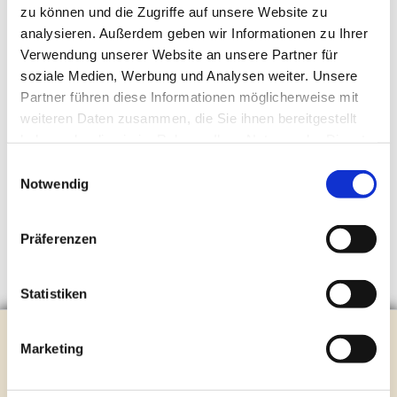
zu können und die Zugriffe auf unsere Website zu
analysieren. Außerdem geben wir Informationen zu Ihrer
Verwendung unserer Website an unsere Partner für
soziale Medien, Werbung und Analysen weiter. Unsere
Partner führen diese Informationen möglicherweise mit
weiteren Daten zusammen, die Sie ihnen bereitgestellt
haben oder die sie im Rahmen Ihrer Nutzung der Dienste
gesammelt haben.
Einwilligungsauswahl
Notwendig
Präferenzen
Statistiken
Evangelische Kirchengemeinde Steinhagen
Marketing
Brockhagener Straße 28 | 33803 Steinhagen
Tel.:
0 52 04 / 36 28