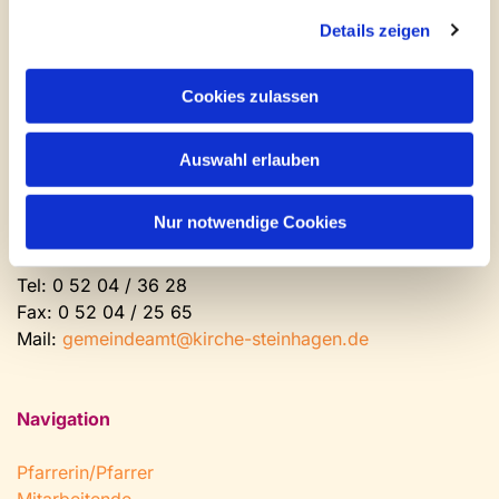
Mail:
gemeindeamt@kirche-steinhagen.de
Newsletter abonnieren
Details zeigen
Cookies zulassen
Kontakt und Öffnungszeiten
Gemeinde- und Friedhofsamt
Auswahl erlauben
Montag: geschlossen
Dienstag bis Freitag: 9 - 12 Uhr
Nur notwendige Cookies
Nachmittags nach Vereinbarung
Tel:
0 52 04 / 36 28
Fax: 0 52 04 / 25 65
Mail:
gemeindeamt@kirche-steinhagen.de
Navigation
Pfarrerin/Pfarrer