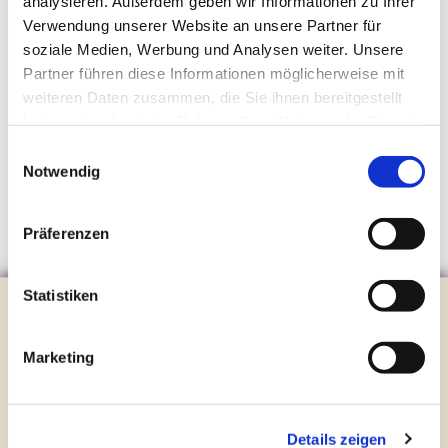
analysieren. Außerdem geben wir Informationen zu Ihrer
Verwendung unserer Website an unsere Partner für
soziale Medien, Werbung und Analysen weiter. Unsere
Partner führen diese Informationen möglicherweise mit
weiteren Daten zusammen, die Sie ihnen bereitgestellt
haben oder die sie im Rahmen Ihrer Nutzung der Dienste
gesammelt haben.
Einwilligungsauswahl
Notwendig
Präferenzen
Statistiken
Evangelische Kirchengemeinde Steinhagen
Brockhagener Straße 28 | 33803 Steinhagen
Tel.:
0 52 04 / 36 28
Marketing
Mail:
gemeindeamt@kirche-steinhagen.de
Newsletter abonnieren
Details zeigen