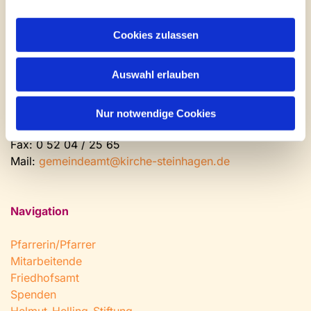
Kontakt und Öffnungszeiten
Gemeinde- und Friedhofsamt
Cookies zulassen
Montag: geschlossen
Auswahl erlauben
Dienstag bis Freitag: 9 - 12 Uhr
Nachmittags nach Vereinbarung
Nur notwendige Cookies
Tel:
0 52 04 / 36 28
Fax: 0 52 04 / 25 65
Mail:
gemeindeamt@kirche-steinhagen.de
Navigation
Pfarrerin/Pfarrer
Mitarbeitende
Friedhofsamt
Spenden