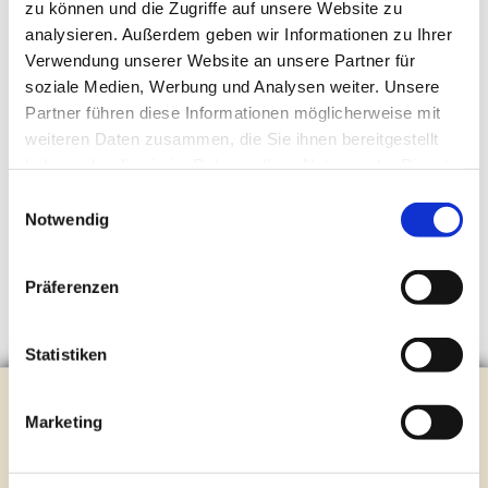
zu können und die Zugriffe auf unsere Website zu
analysieren. Außerdem geben wir Informationen zu Ihrer
Verwendung unserer Website an unsere Partner für
soziale Medien, Werbung und Analysen weiter. Unsere
Partner führen diese Informationen möglicherweise mit
weiteren Daten zusammen, die Sie ihnen bereitgestellt
haben oder die sie im Rahmen Ihrer Nutzung der Dienste
gesammelt haben.
Einwilligungsauswahl
Notwendig
Präferenzen
Statistiken
Evangelische Kirchengemeinde Steinhagen
Marketing
Brockhagener Straße 28 | 33803 Steinhagen
Tel.:
0 52 04 / 36 28
Mail:
gemeindeamt@kirche-steinhagen.de