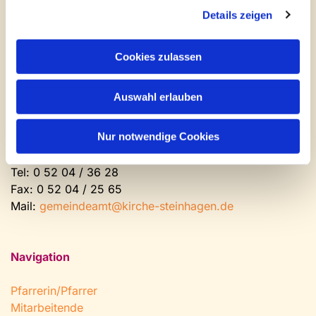
Newsletter abonnieren
Details zeigen
Kontakt und Öffnungszeiten
Cookies zulassen
Gemeinde- und Friedhofsamt
Auswahl erlauben
Montag: geschlossen
Dienstag bis Freitag: 9 - 12 Uhr
Nur notwendige Cookies
Nachmittags nach Vereinbarung
Tel:
0 52 04 / 36 28
Fax: 0 52 04 / 25 65
Mail:
gemeindeamt@kirche-steinhagen.de
Navigation
Pfarrerin/Pfarrer
Mitarbeitende