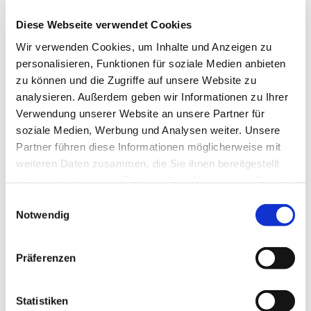
herzlich ein.
Diese Webseite verwendet Cookies
Nähere Informationen zum Treffen bekommen Sie
Wir verwenden Cookies, um Inhalte und Anzeigen zu
bei
personalisieren, Funktionen für soziale Medien anbieten
Herr Henkefend, Tel.: 05204 / 89 03 047
zu können und die Zugriffe auf unsere Website zu
Herr Strakeljahn, Tel. 05204 / 29 89
analysieren. Außerdem geben wir Informationen zu Ihrer
Verwendung unserer Website an unsere Partner für
soziale Medien, Werbung und Analysen weiter. Unsere
Partner führen diese Informationen möglicherweise mit
weiteren Daten zusammen, die Sie ihnen bereitgestellt
haben oder die sie im Rahmen Ihrer Nutzung der Dienste
gesammelt haben.
Einwilligungsauswahl
Notwendig
Präferenzen
Statistiken