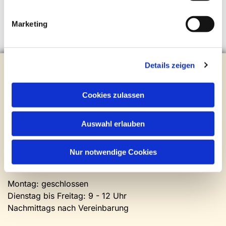
Marketing
Details zeigen
Evangelische Kirchengemeinde Steinhagen
Brockhagener Straße 28 | 33803 Steinhagen
Tel.:
0 52 04 / 36 28
Cookies zulassen
Mail:
gemeindeamt@kirche-steinhagen.de
Newsletter abonnieren
Auswahl erlauben
Kontakt und Öffnungszeiten
Nur notwendige Cookies
Gemeinde- und Friedhofsamt
Montag: geschlossen
Dienstag bis Freitag: 9 - 12 Uhr
Nachmittags nach Vereinbarung