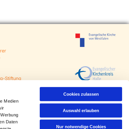
rer
e
g-Stiftung
 Steinhagen
agen
Cookies zulassen
le Medien
ir
Auswahl erlauben
, Werbung
ren Daten
Nur notwendige Cookies
ienste