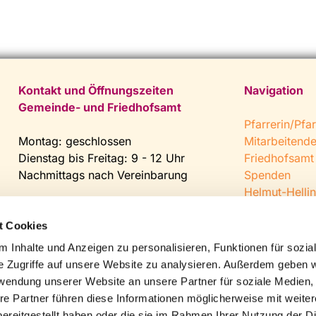
Kontakt und Öffnungszeiten
Navigation
Gemeinde- und Friedhofsamt
Pfarrerin/Pfar
Montag: geschlossen
Mitarbeitend
Dienstag bis Freitag: 9 - 12 Uhr
Friedhofsamt
Nachmittags nach Vereinbarung
Spenden
Helmut-Hellin
Tel:
0 52 04 / 36 28
Jugendkeller
Fax: 0 52 04 / 25 65
CVJM Steinh
t Cookies
Mail:
gemeindeamt@kirche-
 Inhalte und Anzeigen zu personalisieren, Funktionen für sozia
steinhagen.de
e Zugriffe auf unsere Website zu analysieren. Außerdem geben w
rwendung unserer Website an unsere Partner für soziale Medien
re Partner führen diese Informationen möglicherweise mit weite
ereitgestellt haben oder die sie im Rahmen Ihrer Nutzung der D