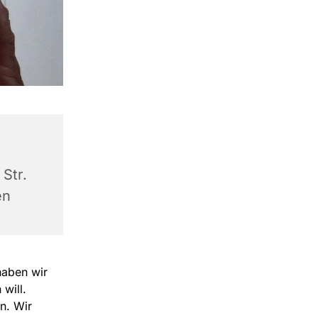
Str.
en
haben wir
will.
n. Wir