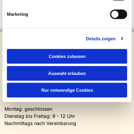
Marketing
Details zeigen
Evangelische Kirchengemeinde Steinhagen
Brockhagener Straße 28 | 33803 Steinhagen
Tel.:
0 52 04 / 36 28
Cookies zulassen
Mail:
gemeindeamt@kirche-steinhagen.de
Newsletter abonnieren
Auswahl erlauben
Kontakt und Öffnungszeiten
Nur notwendige Cookies
Gemeinde- und Friedhofsamt
Montag: geschlossen
Dienstag bis Freitag: 9 - 12 Uhr
Nachmittags nach Vereinbarung