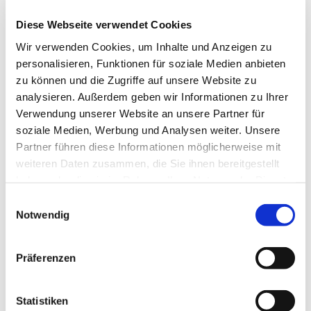
herzlich ein.
Diese Webseite verwendet Cookies
Nähere Informationen zum Treffen bekommen Sie
Wir verwenden Cookies, um Inhalte und Anzeigen zu
bei
personalisieren, Funktionen für soziale Medien anbieten
Herr Henkefend, Tel.: 05204 / 89 03 047
zu können und die Zugriffe auf unsere Website zu
Herr Strakeljahn, Tel. 05204 / 29 89
analysieren. Außerdem geben wir Informationen zu Ihrer
Verwendung unserer Website an unsere Partner für
soziale Medien, Werbung und Analysen weiter. Unsere
Partner führen diese Informationen möglicherweise mit
weiteren Daten zusammen, die Sie ihnen bereitgestellt
haben oder die sie im Rahmen Ihrer Nutzung der Dienste
gesammelt haben.
Einwilligungsauswahl
Notwendig
Präferenzen
Statistiken