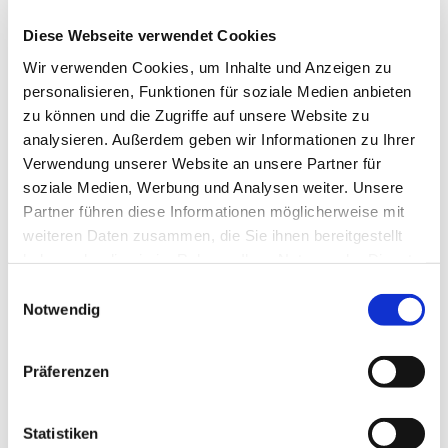
herzlich ein.
Diese Webseite verwendet Cookies
Nähere Informationen zum Treffen bekommen Sie
Wir verwenden Cookies, um Inhalte und Anzeigen zu
bei
personalisieren, Funktionen für soziale Medien anbieten
Herr Henkefend, Tel.: 05204 / 89 03 047
zu können und die Zugriffe auf unsere Website zu
Herr Strakeljahn, Tel. 05204 / 29 89
analysieren. Außerdem geben wir Informationen zu Ihrer
Verwendung unserer Website an unsere Partner für
soziale Medien, Werbung und Analysen weiter. Unsere
Partner führen diese Informationen möglicherweise mit
weiteren Daten zusammen, die Sie ihnen bereitgestellt
haben oder die sie im Rahmen Ihrer Nutzung der Dienste
gesammelt haben.
Einwilligungsauswahl
Notwendig
Präferenzen
Statistiken