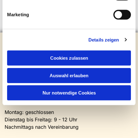
Marketing
Details zeigen
Evangelische Kirchengemeinde Steinhagen
Brockhagener Straße 28 | 33803 Steinhagen
Tel.:
0 52 04 / 36 28
Cookies zulassen
Mail:
gemeindeamt@kirche-steinhagen.de
Newsletter abonnieren
Auswahl erlauben
Kontakt und Öffnungszeiten
Nur notwendige Cookies
Gemeinde- und Friedhofsamt
Montag: geschlossen
Dienstag bis Freitag: 9 - 12 Uhr
Nachmittags nach Vereinbarung