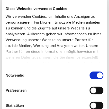
herzlich ein.
Diese Webseite verwendet Cookies
Nähere Informationen zum Treffen bekommen Sie
Wir verwenden Cookies, um Inhalte und Anzeigen zu
bei
personalisieren, Funktionen für soziale Medien anbieten
Herr Henkefend, Tel.: 05204 / 89 03 047
zu können und die Zugriffe auf unsere Website zu
Herr Strakeljahn, Tel. 05204 / 29 89
analysieren. Außerdem geben wir Informationen zu Ihrer
Verwendung unserer Website an unsere Partner für
soziale Medien, Werbung und Analysen weiter. Unsere
Partner führen diese Informationen möglicherweise mit
weiteren Daten zusammen, die Sie ihnen bereitgestellt
haben oder die sie im Rahmen Ihrer Nutzung der Dienste
gesammelt haben.
Einwilligungsauswahl
Notwendig
Präferenzen
Statistiken