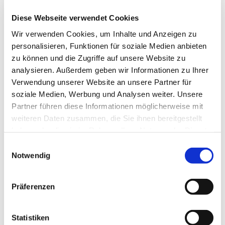
herzlich ein.
Diese Webseite verwendet Cookies
Nähere Informationen zum Treffen bekommen Sie
Wir verwenden Cookies, um Inhalte und Anzeigen zu
bei
personalisieren, Funktionen für soziale Medien anbieten
Herr Henkefend, Tel.: 05204 / 89 03 047
zu können und die Zugriffe auf unsere Website zu
Herr Strakeljahn, Tel. 05204 / 29 89
analysieren. Außerdem geben wir Informationen zu Ihrer
Verwendung unserer Website an unsere Partner für
soziale Medien, Werbung und Analysen weiter. Unsere
Partner führen diese Informationen möglicherweise mit
weiteren Daten zusammen, die Sie ihnen bereitgestellt
haben oder die sie im Rahmen Ihrer Nutzung der Dienste
gesammelt haben.
Einwilligungsauswahl
Notwendig
Präferenzen
Statistiken