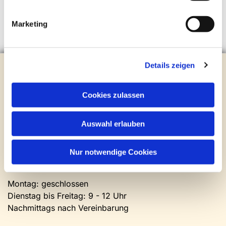
Marketing
Details zeigen
Evangelische Kirchengemeinde Steinhagen
Brockhagener Straße 28 | 33803 Steinhagen
Tel.:
0 52 04 / 36 28
Cookies zulassen
Mail:
gemeindeamt@kirche-steinhagen.de
Newsletter abonnieren
Auswahl erlauben
Kontakt und Öffnungszeiten
Nur notwendige Cookies
Gemeinde- und Friedhofsamt
Montag: geschlossen
Dienstag bis Freitag: 9 - 12 Uhr
Nachmittags nach Vereinbarung