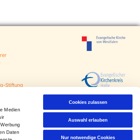
rer
e
g-Stiftung
 Steinhagen
agen
Cookies zulassen
le Medien
ir
Auswahl erlauben
, Werbung
ren Daten
Nur notwendige Cookies
ienste