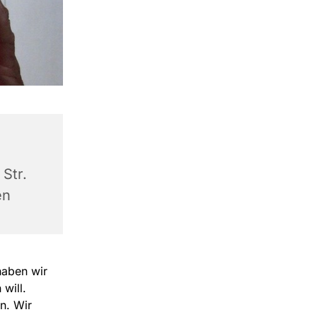
Str.
en
haben wir
will.
n. Wir