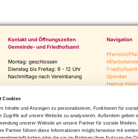
Kontakt und Öffnungszeiten
Navigation
Gemeinde- und Friedhofsamt
Pfarrerin/Pfar
Montag: geschlossen
Mitarbeitend
Dienstag bis Freitag: 9 - 12 Uhr
Friedhofsamt
Nachmittags nach Vereinbarung
Spenden
Helmut-Hellin
Tel:
0 52 04 / 36 28
Jugendkeller
Fax: 0 52 04 / 25 65
CVJM Steinh
t Cookies
Mail:
gemeindeamt@kirche-
 Inhalte und Anzeigen zu personalisieren, Funktionen für sozia
steinhagen.de
e Zugriffe auf unsere Website zu analysieren. Außerdem geben w
rwendung unserer Website an unsere Partner für soziale Medien
re Partner führen diese Informationen möglicherweise mit weite
ereitgestellt haben oder die sie im Rahmen Ihrer Nutzung der D