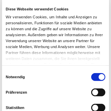
jeden 1. und 3. Mittwoch im Monat von 9:00 bis
12:00 Uhr
Diese Webseite verwendet Cookies
Wir verwenden Cookies, um Inhalte und Anzeigen zu
Über das Treffen informieren
personalisieren, Funktionen für soziale Medien anbieten
Frau Irmgard Iseringhausen, Tel.: 05204 / 63 19
zu können und die Zugriffe auf unsere Website zu
und Frau Sabine Rippert, Tel.: 05204 / 92 76 757
analysieren. Außerdem geben wir Informationen zu Ihrer
Verwendung unserer Website an unsere Partner für
soziale Medien, Werbung und Analysen weiter. Unsere
Partner führen diese Informationen möglicherweise mit
weiteren Daten zusammen, die Sie ihnen bereitgestellt
haben oder die sie im Rahmen Ihrer Nutzung der Dienste
gesammelt haben.
Einwilligungsauswahl
Notwendig
Präferenzen
Statistiken