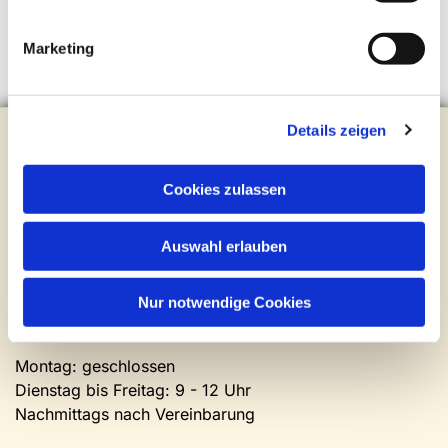
Marketing
Details zeigen
Evangelische Kirchengemeinde Steinhagen
Brockhagener Straße 28 | 33803 Steinhagen
Tel.:
0 52 04 / 36 28
Cookies zulassen
Mail:
gemeindeamt@kirche-steinhagen.de
Newsletter abonnieren
Auswahl erlauben
Kontakt und Öffnungszeiten
Nur notwendige Cookies
Gemeinde- und Friedhofsamt
Montag: geschlossen
Dienstag bis Freitag: 9 - 12 Uhr
Nachmittags nach Vereinbarung