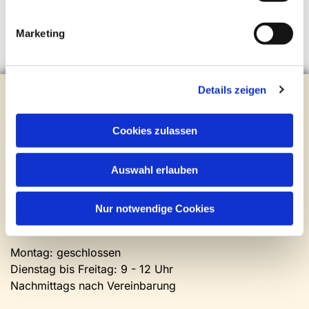
Marketing
Details zeigen
Evangelische Kirchengemeinde Steinhagen
Brockhagener Straße 28 | 33803 Steinhagen
Tel.:
0 52 04 / 36 28
Cookies zulassen
Mail:
gemeindeamt@kirche-steinhagen.de
Newsletter abonnieren
Auswahl erlauben
Kontakt und Öffnungszeiten
Nur notwendige Cookies
Gemeinde- und Friedhofsamt
Montag: geschlossen
Dienstag bis Freitag: 9 - 12 Uhr
Nachmittags nach Vereinbarung