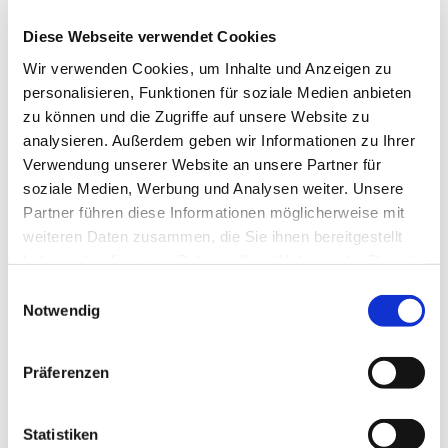
jeden 1. und 3. Mittwoch im Monat von 9:00 bis
12:00 Uhr
Diese Webseite verwendet Cookies
Wir verwenden Cookies, um Inhalte und Anzeigen zu
Über das Treffen informieren
personalisieren, Funktionen für soziale Medien anbieten
Frau Irmgard Iseringhausen, Tel.: 05204 / 63 19
zu können und die Zugriffe auf unsere Website zu
und Frau Sabine Rippert, Tel.: 05204 / 92 76 757
analysieren. Außerdem geben wir Informationen zu Ihrer
Verwendung unserer Website an unsere Partner für
soziale Medien, Werbung und Analysen weiter. Unsere
Partner führen diese Informationen möglicherweise mit
weiteren Daten zusammen, die Sie ihnen bereitgestellt
haben oder die sie im Rahmen Ihrer Nutzung der Dienste
gesammelt haben.
Einwilligungsauswahl
Notwendig
Präferenzen
Statistiken