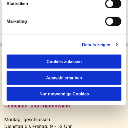
Statistiken
Marketing
Details zeigen
Evangelische Kirchengemeinde Steinhagen
Brockhagener Straße 28 | 33803 Steinhagen
Cookies zulassen
Tel.:
0 52 04 / 36 28
Mail:
gemeindeamt@kirche-steinhagen.de
Auswahl erlauben
Newsletter abonnieren
Nur notwendige Cookies
Kontakt und Öffnungszeiten
Gemeinde- und Friedhofsamt
Montag: geschlossen
Dienstag bis Freitag: 9 - 12 Uhr