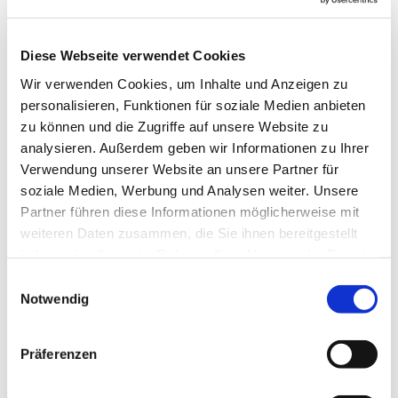
Gemeinde jede Woche, um das gemeinsam zu tun.
Im Mittelpunkt stehen natürlich verschiedenste
Lieder, die altersgerecht und spielerisch eingeführt
Diese Webseite verwendet Cookies
werden, aber auch die Bewegung kommt nicht zu
Wir verwenden Cookies, um Inhalte und Anzeigen zu
kurz und manchmal erklingen auch Instrumente.
personalisieren, Funktionen für soziale Medien anbieten
zu können und die Zugriffe auf unsere Website zu
Anette Petrick, Tel. 0151 / 72 14 02 57
analysieren. Außerdem geben wir Informationen zu Ihrer
Mail:
petrick@kirche-steinhagen.de
Verwendung unserer Website an unsere Partner für
soziale Medien, Werbung und Analysen weiter. Unsere
Partner führen diese Informationen möglicherweise mit
weiteren Daten zusammen, die Sie ihnen bereitgestellt
haben oder die sie im Rahmen Ihrer Nutzung der Dienste
gesammelt haben.
Einwilligungsauswahl
Notwendig
Präferenzen