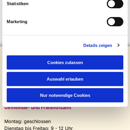
Statistiken
Marketing
Details zeigen
Evangelische Kirchengemeinde Steinhagen
Brockhagener Straße 28 | 33803 Steinhagen
Cookies zulassen
Tel.:
0 52 04 / 36 28
Mail:
gemeindeamt@kirche-steinhagen.de
Auswahl erlauben
Newsletter abonnieren
Nur notwendige Cookies
Kontakt und Öffnungszeiten
Gemeinde- und Friedhofsamt
Montag: geschlossen
Dienstag bis Freitag: 9 - 12 Uhr