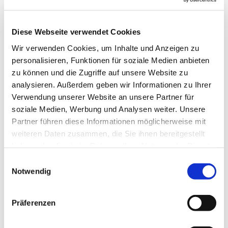
Gemeinde jede Woche, um das gemeinsam zu tun.
Im Mittelpunkt stehen natürlich verschiedenste
Lieder, die altersgerecht und spielerisch eingeführt
Diese Webseite verwendet Cookies
werden, aber auch die Bewegung kommt nicht zu
Wir verwenden Cookies, um Inhalte und Anzeigen zu
kurz und manchmal erklingen auch Instrumente.
personalisieren, Funktionen für soziale Medien anbieten
zu können und die Zugriffe auf unsere Website zu
Anette Petrick, Tel. 0151 / 72 14 02 57
analysieren. Außerdem geben wir Informationen zu Ihrer
Mail:
petrick@kirche-steinhagen.de
Verwendung unserer Website an unsere Partner für
soziale Medien, Werbung und Analysen weiter. Unsere
Partner führen diese Informationen möglicherweise mit
weiteren Daten zusammen, die Sie ihnen bereitgestellt
haben oder die sie im Rahmen Ihrer Nutzung der Dienste
gesammelt haben.
Einwilligungsauswahl
Notwendig
Präferenzen