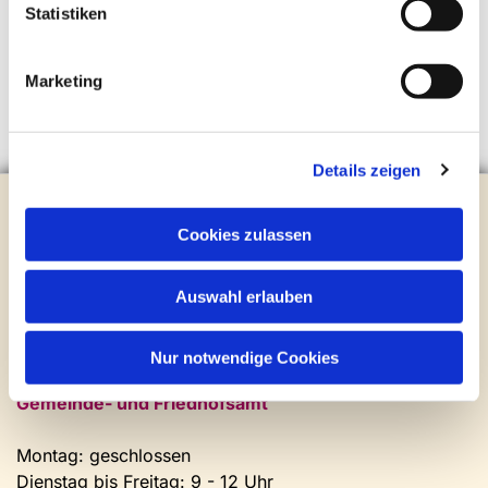
Statistiken
Marketing
Details zeigen
Evangelische Kirchengemeinde Steinhagen
Brockhagener Straße 28 | 33803 Steinhagen
Cookies zulassen
Tel.:
0 52 04 / 36 28
Mail:
gemeindeamt@kirche-steinhagen.de
Auswahl erlauben
Newsletter abonnieren
Nur notwendige Cookies
Kontakt und Öffnungszeiten
Gemeinde- und Friedhofsamt
Montag: geschlossen
Dienstag bis Freitag: 9 - 12 Uhr