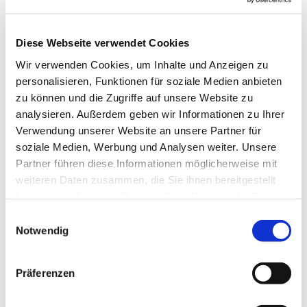
Gemeinde jede Woche, um das gemeinsam zu tun.
Im Mittelpunkt stehen natürlich verschiedenste
Lieder, die altersgerecht und spielerisch eingeführt
Diese Webseite verwendet Cookies
werden, aber auch die Bewegung kommt nicht zu
Wir verwenden Cookies, um Inhalte und Anzeigen zu
kurz und manchmal erklingen auch Instrumente.
personalisieren, Funktionen für soziale Medien anbieten
zu können und die Zugriffe auf unsere Website zu
Anette Petrick, Tel. 0151 / 72 14 02 57
analysieren. Außerdem geben wir Informationen zu Ihrer
Mail:
petrick@kirche-steinhagen.de
Verwendung unserer Website an unsere Partner für
soziale Medien, Werbung und Analysen weiter. Unsere
Partner führen diese Informationen möglicherweise mit
weiteren Daten zusammen, die Sie ihnen bereitgestellt
haben oder die sie im Rahmen Ihrer Nutzung der Dienste
gesammelt haben.
Einwilligungsauswahl
Notwendig
Präferenzen