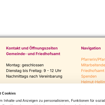
Kontakt und Öffnungszeiten
Navigation
Gemeinde- und Friedhofsamt
Pfarrerin/Pfar
Montag: geschlossen
Mitarbeitend
Dienstag bis Freitag: 9 - 12 Uhr
Friedhofsamt
Nachmittags nach Vereinbarung
Spenden
Helmut-Hellin
Tel:
0 52 04 / 36 28
Jugendkeller
Fax: 0 52 04 / 25 65
CVJM Steinh
t Cookies
Mail:
gemeindeamt@kirche-
 Inhalte und Anzeigen zu personalisieren, Funktionen für sozia
steinhagen.de