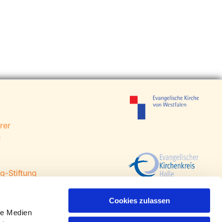
rer
e
g-Stiftung
 Steinhagen
agen
Cookies zulassen
le Medien