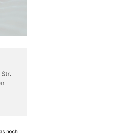
Str.
en
das noch