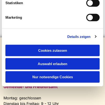
Statistiken
Marketing
Details zeigen
Evangelische Kirchengemeinde Steinhagen
Brockhagener Straße 28 | 33803 Steinhagen
Cookies zulassen
Tel.:
0 52 04 / 36 28
Mail:
gemeindeamt@kirche-steinhagen.de
Auswahl erlauben
Newsletter abonnieren
Nur notwendige Cookies
Kontakt und Öffnungszeiten
Gemeinde- und Friedhofsamt
Montag: geschlossen
Dienstag bis Freitag: 9 - 12 Uhr