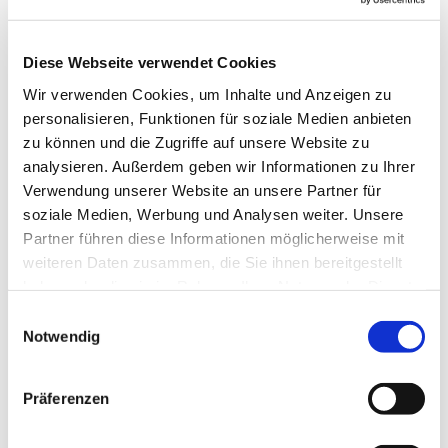
Gemeinde jede Woche, um das gemeinsam zu tun.
Im Mittelpunkt stehen natürlich verschiedenste
Lieder, die altersgerecht und spielerisch eingeführt
Diese Webseite verwendet Cookies
werden, aber auch die Bewegung kommt nicht zu
Wir verwenden Cookies, um Inhalte und Anzeigen zu
kurz und manchmal erklingen auch Instrumente.
personalisieren, Funktionen für soziale Medien anbieten
zu können und die Zugriffe auf unsere Website zu
Anette Petrick, Tel. 0151 / 72 14 02 57
analysieren. Außerdem geben wir Informationen zu Ihrer
Mail:
petrick@kirche-steinhagen.de
Verwendung unserer Website an unsere Partner für
soziale Medien, Werbung und Analysen weiter. Unsere
Partner führen diese Informationen möglicherweise mit
weiteren Daten zusammen, die Sie ihnen bereitgestellt
haben oder die sie im Rahmen Ihrer Nutzung der Dienste
gesammelt haben.
Einwilligungsauswahl
Notwendig
Präferenzen