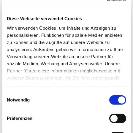
Gemeinde jede Woche, um das gemeinsam zu tun.
Im Mittelpunkt stehen natürlich verschiedenste
Lieder, die altersgerecht und spielerisch eingeführt
Diese Webseite verwendet Cookies
werden, aber auch die Bewegung kommt nicht zu
Wir verwenden Cookies, um Inhalte und Anzeigen zu
kurz und manchmal erklingen auch Instrumente.
personalisieren, Funktionen für soziale Medien anbieten
zu können und die Zugriffe auf unsere Website zu
Anette Petrick, Tel. 0151 / 72 14 02 57
analysieren. Außerdem geben wir Informationen zu Ihrer
Mail:
petrick@kirche-steinhagen.de
Verwendung unserer Website an unsere Partner für
soziale Medien, Werbung und Analysen weiter. Unsere
Partner führen diese Informationen möglicherweise mit
weiteren Daten zusammen, die Sie ihnen bereitgestellt
haben oder die sie im Rahmen Ihrer Nutzung der Dienste
gesammelt haben.
Einwilligungsauswahl
Notwendig
Präferenzen