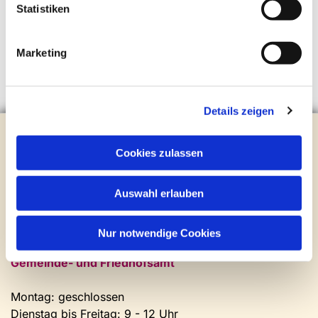
Statistiken
Marketing
Details zeigen
Evangelische Kirchengemeinde Steinhagen
Brockhagener Straße 28 | 33803 Steinhagen
Cookies zulassen
Tel.:
0 52 04 / 36 28
Mail:
gemeindeamt@kirche-steinhagen.de
Auswahl erlauben
Newsletter abonnieren
Nur notwendige Cookies
Kontakt und Öffnungszeiten
Gemeinde- und Friedhofsamt
Montag: geschlossen
Dienstag bis Freitag: 9 - 12 Uhr