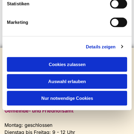
Statistiken
Marketing
Details zeigen
Evangelische Kirchengemeinde Steinhagen
Brockhagener Straße 28 | 33803 Steinhagen
Cookies zulassen
Tel.:
0 52 04 / 36 28
Mail:
gemeindeamt@kirche-steinhagen.de
Auswahl erlauben
Newsletter abonnieren
Nur notwendige Cookies
Kontakt und Öffnungszeiten
Gemeinde- und Friedhofsamt
Montag: geschlossen
Dienstag bis Freitag: 9 - 12 Uhr