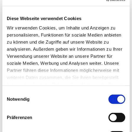
Gemeinde jede Woche, um das gemeinsam zu tun.
Im Mittelpunkt stehen natürlich verschiedenste
Lieder, die altersgerecht und spielerisch eingeführt
Diese Webseite verwendet Cookies
werden, aber auch die Bewegung kommt nicht zu
Wir verwenden Cookies, um Inhalte und Anzeigen zu
kurz und manchmal erklingen auch Instrumente.
personalisieren, Funktionen für soziale Medien anbieten
zu können und die Zugriffe auf unsere Website zu
Anette Petrick, Tel. 0151 / 72 14 02 57
analysieren. Außerdem geben wir Informationen zu Ihrer
Mail:
petrick@kirche-steinhagen.de
Verwendung unserer Website an unsere Partner für
soziale Medien, Werbung und Analysen weiter. Unsere
Partner führen diese Informationen möglicherweise mit
weiteren Daten zusammen, die Sie ihnen bereitgestellt
haben oder die sie im Rahmen Ihrer Nutzung der Dienste
gesammelt haben.
Einwilligungsauswahl
Notwendig
Präferenzen