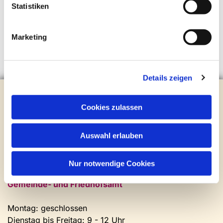
Statistiken
Marketing
Details zeigen
Evangelische Kirchengemeinde Steinhagen
Brockhagener Straße 28 | 33803 Steinhagen
Cookies zulassen
Tel.:
0 52 04 / 36 28
Mail:
gemeindeamt@kirche-steinhagen.de
Auswahl erlauben
Newsletter abonnieren
Nur notwendige Cookies
Kontakt und Öffnungszeiten
Gemeinde- und Friedhofsamt
Montag: geschlossen
Dienstag bis Freitag: 9 - 12 Uhr