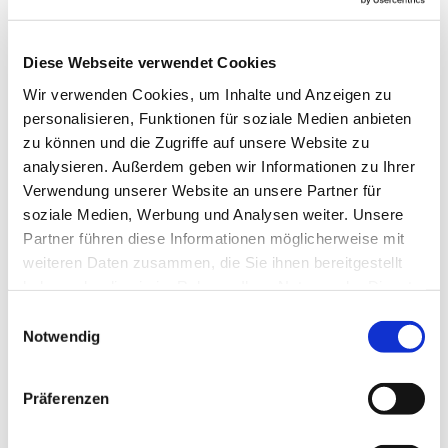
Gemeinde jede Woche, um das gemeinsam zu tun.
Im Mittelpunkt stehen natürlich verschiedenste
Lieder, die altersgerecht und spielerisch eingeführt
Diese Webseite verwendet Cookies
werden, aber auch die Bewegung kommt nicht zu
Wir verwenden Cookies, um Inhalte und Anzeigen zu
kurz und manchmal erklingen auch Instrumente.
personalisieren, Funktionen für soziale Medien anbieten
zu können und die Zugriffe auf unsere Website zu
Anette Petrick, Tel. 0151 / 72 14 02 57
analysieren. Außerdem geben wir Informationen zu Ihrer
Mail:
petrick@kirche-steinhagen.de
Verwendung unserer Website an unsere Partner für
soziale Medien, Werbung und Analysen weiter. Unsere
Partner führen diese Informationen möglicherweise mit
weiteren Daten zusammen, die Sie ihnen bereitgestellt
haben oder die sie im Rahmen Ihrer Nutzung der Dienste
gesammelt haben.
Einwilligungsauswahl
Notwendig
Präferenzen