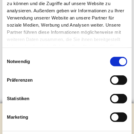
zu können und die Zugriffe auf unsere Website zu
analysieren. Außerdem geben wir Informationen zu Ihrer
Verwendung unserer Website an unsere Partner für
soziale Medien, Werbung und Analysen weiter. Unsere
Partner führen diese Informationen möglicherweise mit
weiteren Daten zusammen, die Sie ihnen bereitgestellt
haben oder die sie im Rahmen Ihrer Nutzung der Dienste
gesammelt haben.
Einwilligungsauswahl
Notwendig
Präferenzen
Statistiken
Evangelische Kirchengemeinde Steinhagen
Marketing
Brockhagener Straße 28 | 33803 Steinhagen
Tel.:
0 52 04 / 36 28
Mail:
gemeindeamt@kirche-steinhagen.de