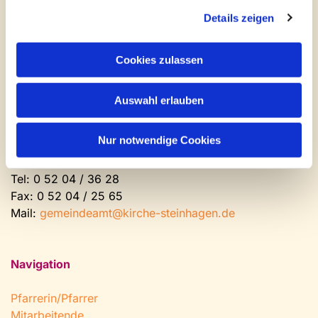
Newsletter abonnieren
Details zeigen
Kontakt und Öffnungszeiten
Cookies zulassen
Gemeinde- und Friedhofsamt
Auswahl erlauben
Montag: geschlossen
Dienstag bis Freitag: 9 - 12 Uhr
Nur notwendige Cookies
Nachmittags nach Vereinbarung
Tel:
0 52 04 / 36 28
Fax: 0 52 04 / 25 65
Mail:
gemeindeamt@kirche-steinhagen.de
Navigation
Pfarrerin/Pfarrer
Mitarbeitende