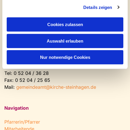
Newsletter abonnieren
Details zeigen
Kontakt und Öffnungszeiten
Cookies zulassen
Gemeinde- und Friedhofsamt
Auswahl erlauben
Montag: geschlossen
Dienstag bis Freitag: 9 - 12 Uhr
Nur notwendige Cookies
Nachmittags nach Vereinbarung
Tel:
0 52 04 / 36 28
Fax: 0 52 04 / 25 65
Mail:
gemeindeamt@kirche-steinhagen.de
Navigation
Pfarrerin/Pfarrer
Mitarbeitende