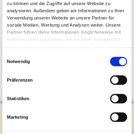
zu können und die Zugriffe auf unsere Website zu
analysieren. Außerdem geben wir Informationen zu Ihrer
Verwendung unserer Website an unsere Partner für
soziale Medien, Werbung und Analysen weiter. Unsere
Partner führen diese Informationen möglicherweise mit
weiteren Daten zusammen, die Sie ihnen bereitgestellt
haben oder die sie im Rahmen Ihrer Nutzung der Dienste
gesammelt haben.
Einwilligungsauswahl
Notwendig
Präferenzen
Statistiken
Evangelische Kirchengemeinde Steinhagen
Marketing
Brockhagener Straße 28 | 33803 Steinhagen
Tel.:
0 52 04 / 36 28
Mail:
gemeindeamt@kirche-steinhagen.de