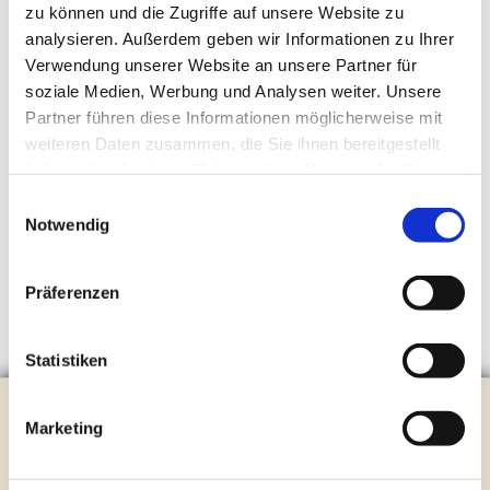
zu können und die Zugriffe auf unsere Website zu
analysieren. Außerdem geben wir Informationen zu Ihrer
Verwendung unserer Website an unsere Partner für
soziale Medien, Werbung und Analysen weiter. Unsere
Partner führen diese Informationen möglicherweise mit
weiteren Daten zusammen, die Sie ihnen bereitgestellt
haben oder die sie im Rahmen Ihrer Nutzung der Dienste
gesammelt haben.
Einwilligungsauswahl
Notwendig
Präferenzen
Statistiken
Evangelische Kirchengemeinde Steinhagen
Marketing
Brockhagener Straße 28 | 33803 Steinhagen
Tel.:
0 52 04 / 36 28
Mail:
gemeindeamt@kirche-steinhagen.de