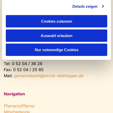
Newsletter abonnieren
Details zeigen
Kontakt und Öffnungszeiten
Cookies zulassen
Gemeinde- und Friedhofsamt
Auswahl erlauben
Montag: geschlossen
Dienstag bis Freitag: 9 - 12 Uhr
Nur notwendige Cookies
Nachmittags nach Vereinbarung
Tel:
0 52 04 / 36 28
Fax: 0 52 04 / 25 65
Mail:
gemeindeamt@kirche-steinhagen.de
Navigation
Pfarrerin/Pfarrer
Mitarbeitende