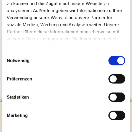
zu können und die Zugriffe auf unsere Website zu
analysieren. Außerdem geben wir Informationen zu Ihrer
Verwendung unserer Website an unsere Partner für
soziale Medien, Werbung und Analysen weiter. Unsere
Partner führen diese Informationen möglicherweise mit
weiteren Daten zusammen, die Sie ihnen bereitgestellt
haben oder die sie im Rahmen Ihrer Nutzung der Dienste
gesammelt haben.
Einwilligungsauswahl
Notwendig
Präferenzen
Statistiken
Evangelische Kirchengemeinde Steinhagen
Marketing
Brockhagener Straße 28 | 33803 Steinhagen
Tel.:
0 52 04 / 36 28
Mail:
gemeindeamt@kirche-steinhagen.de