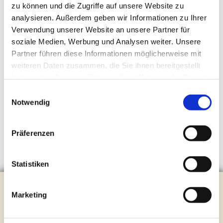
zu können und die Zugriffe auf unsere Website zu
analysieren. Außerdem geben wir Informationen zu Ihrer
Verwendung unserer Website an unsere Partner für
soziale Medien, Werbung und Analysen weiter. Unsere
Partner führen diese Informationen möglicherweise mit
weiteren Daten zusammen, die Sie ihnen bereitgestellt
haben oder die sie im Rahmen Ihrer Nutzung der Dienste
gesammelt haben.
Einwilligungsauswahl
Notwendig
Präferenzen
Statistiken
Evangelische Kirchengemeinde Steinhagen
Marketing
Brockhagener Straße 28 | 33803 Steinhagen
Tel.:
0 52 04 / 36 28
Mail:
gemeindeamt@kirche-steinhagen.de