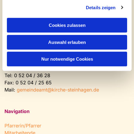
Newsletter abonnieren
Details zeigen
Kontakt und Öffnungszeiten
Cookies zulassen
Gemeinde- und Friedhofsamt
Auswahl erlauben
Montag: geschlossen
Dienstag bis Freitag: 9 - 12 Uhr
Nur notwendige Cookies
Nachmittags nach Vereinbarung
Tel:
0 52 04 / 36 28
Fax: 0 52 04 / 25 65
Mail:
gemeindeamt@kirche-steinhagen.de
Navigation
Pfarrerin/Pfarrer
Mitarbeitende