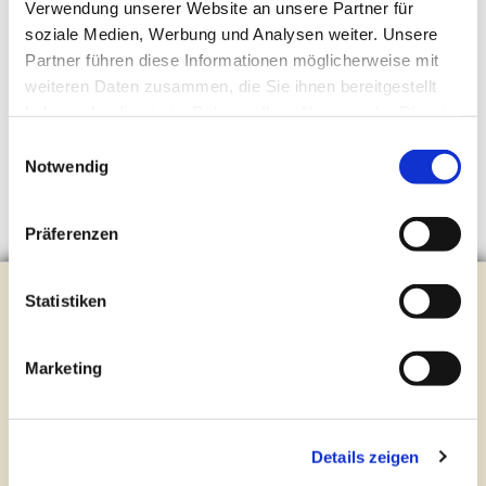
Verwendung unserer Website an unsere Partner für
soziale Medien, Werbung und Analysen weiter. Unsere
Partner führen diese Informationen möglicherweise mit
weiteren Daten zusammen, die Sie ihnen bereitgestellt
haben oder die sie im Rahmen Ihrer Nutzung der Dienste
gesammelt haben.
Einwilligungsauswahl
Notwendig
Präferenzen
Evangelische Kirchengemeinde Steinhagen
Statistiken
Brockhagener Straße 28 | 33803 Steinhagen
Tel.:
0 52 04 / 36 28
Marketing
Mail:
gemeindeamt@kirche-steinhagen.de
Newsletter abonnieren
Details zeigen
Kontakt und Öffnungszeiten