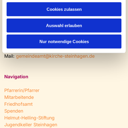
Gemeinde- und Friedhofsamt
Cookies zulassen
Montag: geschlossen
Dienstag bis Freitag: 9 - 12 Uhr
Auswahl erlauben
Nachmittags nach Vereinbarung
Nur notwendige Cookies
Tel:
0 52 04 / 36 28
Fax: 0 52 04 / 25 65
Mail:
gemeindeamt@kirche-steinhagen.de
Navigation
Pfarrerin/Pfarrer
Mitarbeitende
Friedhofsamt
Spenden
Helmut-Helling-Stiftung
Jugendkeller Steinhagen