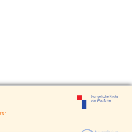
rer
e