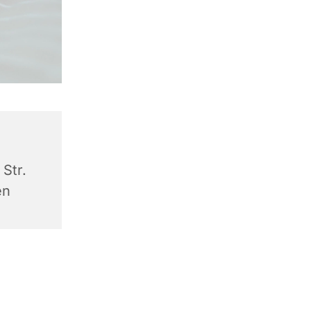
Str.
en