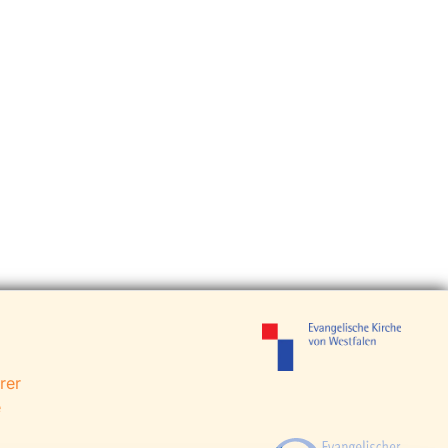
rer
e