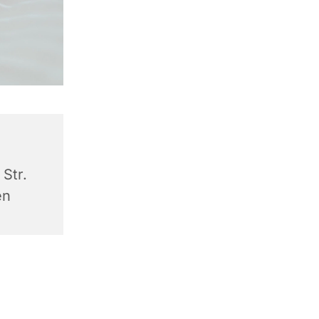
Str.
en