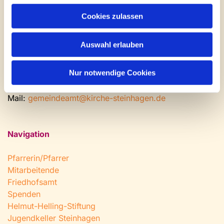
Gemeinde- und Friedhofsamt
Cookies zulassen
Montag: geschlossen
Dienstag bis Freitag: 9 - 12 Uhr
Auswahl erlauben
Nachmittags nach Vereinbarung
Nur notwendige Cookies
Tel:
0 52 04 / 36 28
Fax: 0 52 04 / 25 65
Mail:
gemeindeamt@kirche-steinhagen.de
Navigation
Pfarrerin/Pfarrer
Mitarbeitende
Friedhofsamt
Spenden
Helmut-Helling-Stiftung
Jugendkeller Steinhagen