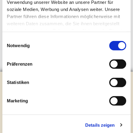
Verwendung unserer Website an unsere Partner für
soziale Medien, Werbung und Analysen weiter. Unsere
Partner führen diese Informationen möglicherweise mit
weiteren Daten zusammen, die Sie ihnen bereitgestellt
haben oder die sie im Rahmen Ihrer Nutzung der Dienste
gesammelt haben.
Einwilligungsauswahl
Notwendig
Präferenzen
Evangelische Kirchengemeinde Steinhagen
Statistiken
Brockhagener Straße 28 | 33803 Steinhagen
Tel.:
0 52 04 / 36 28
Marketing
Mail:
gemeindeamt@kirche-steinhagen.de
Newsletter abonnieren
Details zeigen
Kontakt und Öffnungszeiten