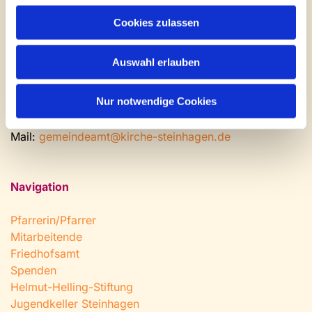
Gemeinde- und Friedhofsamt
Cookies zulassen
Montag: geschlossen
Dienstag bis Freitag: 9 - 12 Uhr
Auswahl erlauben
Nachmittags nach Vereinbarung
Nur notwendige Cookies
Tel:
0 52 04 / 36 28
Fax: 0 52 04 / 25 65
Mail:
gemeindeamt@kirche-steinhagen.de
Navigation
Pfarrerin/Pfarrer
Mitarbeitende
Friedhofsamt
Spenden
Helmut-Helling-Stiftung
Jugendkeller Steinhagen