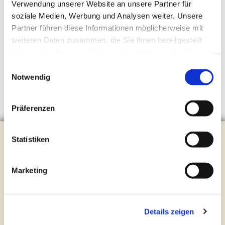
Verwendung unserer Website an unsere Partner für
soziale Medien, Werbung und Analysen weiter. Unsere
Partner führen diese Informationen möglicherweise mit
weiteren Daten zusammen, die Sie ihnen bereitgestellt
haben oder die sie im Rahmen Ihrer Nutzung der Dienste
gesammelt haben.
Einwilligungsauswahl
Notwendig
Präferenzen
Evangelische Kirchengemeinde Steinhagen
Statistiken
Brockhagener Straße 28 | 33803 Steinhagen
Tel.:
0 52 04 / 36 28
Marketing
Mail:
gemeindeamt@kirche-steinhagen.de
Newsletter abonnieren
Details zeigen
Kontakt und Öffnungszeiten