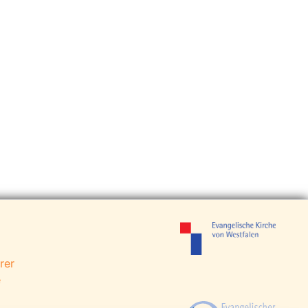
rer
e