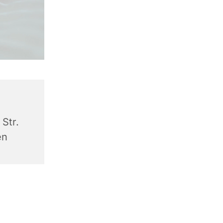
Str.
en