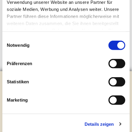
Verwendung unserer Website an unsere Partner für
soziale Medien, Werbung und Analysen weiter. Unsere
Partner führen diese Informationen möglicherweise mit
weiteren Daten zusammen, die Sie ihnen bereitgestellt
haben oder die sie im Rahmen Ihrer Nutzung der Dienste
gesammelt haben.
Einwilligungsauswahl
Notwendig
Präferenzen
Evangelische Kirchengemeinde Steinhagen
Statistiken
Brockhagener Straße 28 | 33803 Steinhagen
Tel.:
0 52 04 / 36 28
Marketing
Mail:
gemeindeamt@kirche-steinhagen.de
Newsletter abonnieren
Details zeigen
Kontakt und Öffnungszeiten