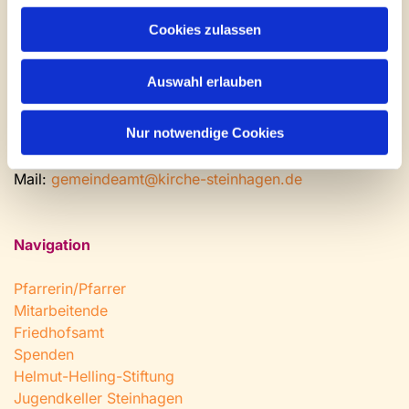
Gemeinde- und Friedhofsamt
Cookies zulassen
Montag: geschlossen
Dienstag bis Freitag: 9 - 12 Uhr
Auswahl erlauben
Nachmittags nach Vereinbarung
Nur notwendige Cookies
Tel:
0 52 04 / 36 28
Fax: 0 52 04 / 25 65
Mail:
gemeindeamt@kirche-steinhagen.de
Navigation
Pfarrerin/Pfarrer
Mitarbeitende
Friedhofsamt
Spenden
Helmut-Helling-Stiftung
Jugendkeller Steinhagen