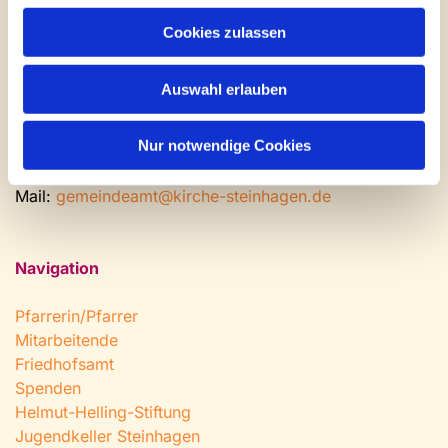
Gemeinde- und Friedhofsamt
Cookies zulassen
Montag: geschlossen
Dienstag bis Freitag: 9 - 12 Uhr
Auswahl erlauben
Nachmittags nach Vereinbarung
Nur notwendige Cookies
Tel:
0 52 04 / 36 28
Fax: 0 52 04 / 25 65
Mail:
gemeindeamt@kirche-steinhagen.de
Navigation
Pfarrerin/Pfarrer
Mitarbeitende
Friedhofsamt
Spenden
Helmut-Helling-Stiftung
Jugendkeller Steinhagen