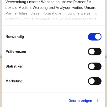
Verwendung unserer Website an unsere Partner für
soziale Medien, Werbung und Analysen weiter. Unsere
Partner führen diese Informationen möglicherweise mit
weiteren Daten zusammen, die Sie ihnen bereitgestellt
haben oder die sie im Rahmen Ihrer Nutzung der Dienste
gesammelt haben.
Einwilligungsauswahl
Notwendig
Präferenzen
Evangelische Kirchengemeinde Steinhagen
Statistiken
Brockhagener Straße 28 | 33803 Steinhagen
Tel.:
0 52 04 / 36 28
Marketing
Mail:
gemeindeamt@kirche-steinhagen.de
Newsletter abonnieren
Details zeigen
Kontakt und Öffnungszeiten