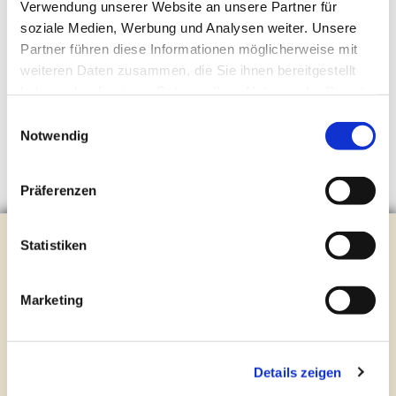
Verwendung unserer Website an unsere Partner für
soziale Medien, Werbung und Analysen weiter. Unsere
Partner führen diese Informationen möglicherweise mit
weiteren Daten zusammen, die Sie ihnen bereitgestellt
haben oder die sie im Rahmen Ihrer Nutzung der Dienste
gesammelt haben.
Einwilligungsauswahl
Notwendig
Präferenzen
Evangelische Kirchengemeinde Steinhagen
Statistiken
Brockhagener Straße 28 | 33803 Steinhagen
Tel.:
0 52 04 / 36 28
Marketing
Mail:
gemeindeamt@kirche-steinhagen.de
Newsletter abonnieren
Details zeigen
Kontakt und Öffnungszeiten