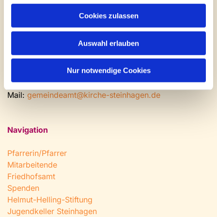
Gemeinde- und Friedhofsamt
Cookies zulassen
Montag: geschlossen
Dienstag bis Freitag: 9 - 12 Uhr
Auswahl erlauben
Nachmittags nach Vereinbarung
Nur notwendige Cookies
Tel:
0 52 04 / 36 28
Fax: 0 52 04 / 25 65
Mail:
gemeindeamt@kirche-steinhagen.de
Navigation
Pfarrerin/Pfarrer
Mitarbeitende
Friedhofsamt
Spenden
Helmut-Helling-Stiftung
Jugendkeller Steinhagen