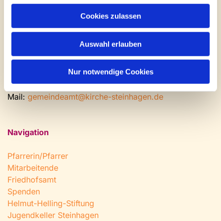
Gemeinde- und Friedhofsamt
Cookies zulassen
Montag: geschlossen
Dienstag bis Freitag: 9 - 12 Uhr
Auswahl erlauben
Nachmittags nach Vereinbarung
Nur notwendige Cookies
Tel:
0 52 04 / 36 28
Fax: 0 52 04 / 25 65
Mail:
gemeindeamt@kirche-steinhagen.de
Navigation
Pfarrerin/Pfarrer
Mitarbeitende
Friedhofsamt
Spenden
Helmut-Helling-Stiftung
Jugendkeller Steinhagen