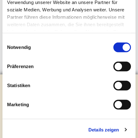
Verwendung unserer Website an unsere Partner für
soziale Medien, Werbung und Analysen weiter. Unsere
Partner führen diese Informationen möglicherweise mit
weiteren Daten zusammen, die Sie ihnen bereitgestellt
haben oder die sie im Rahmen Ihrer Nutzung der Dienste
gesammelt haben.
Einwilligungsauswahl
Notwendig
Präferenzen
Evangelische Kirchengemeinde Steinhagen
Statistiken
Brockhagener Straße 28 | 33803 Steinhagen
Tel.:
0 52 04 / 36 28
Marketing
Mail:
gemeindeamt@kirche-steinhagen.de
Newsletter abonnieren
Details zeigen
Kontakt und Öffnungszeiten