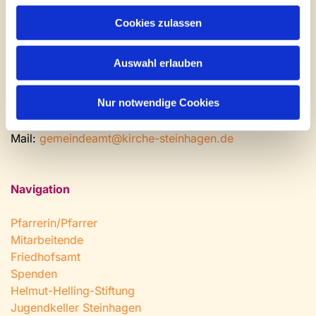
Gemeinde- und Friedhofsamt
Cookies zulassen
Montag: geschlossen
Dienstag bis Freitag: 9 - 12 Uhr
Auswahl erlauben
Nachmittags nach Vereinbarung
Nur notwendige Cookies
Tel:
0 52 04 / 36 28
Fax: 0 52 04 / 25 65
Mail:
gemeindeamt@kirche-steinhagen.de
Navigation
Pfarrerin/Pfarrer
Mitarbeitende
Friedhofsamt
Spenden
Helmut-Helling-Stiftung
Jugendkeller Steinhagen