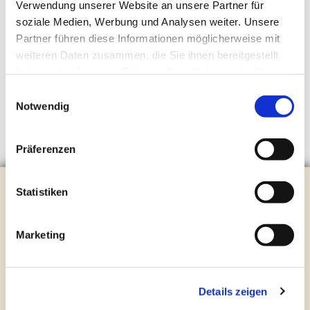
Verwendung unserer Website an unsere Partner für
soziale Medien, Werbung und Analysen weiter. Unsere
Partner führen diese Informationen möglicherweise mit
weiteren Daten zusammen, die Sie ihnen bereitgestellt
haben oder die sie im Rahmen Ihrer Nutzung der Dienste
gesammelt haben.
Einwilligungsauswahl
Notwendig
Präferenzen
Evangelische Kirchengemeinde Steinhagen
Statistiken
Brockhagener Straße 28 | 33803 Steinhagen
Tel.:
0 52 04 / 36 28
Marketing
Mail:
gemeindeamt@kirche-steinhagen.de
Newsletter abonnieren
Details zeigen
Kontakt und Öffnungszeiten