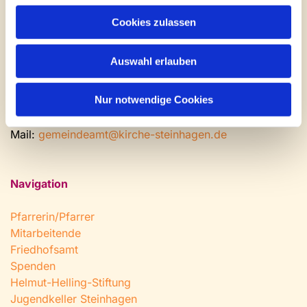
Gemeinde- und Friedhofsamt
Cookies zulassen
Montag: geschlossen
Dienstag bis Freitag: 9 - 12 Uhr
Auswahl erlauben
Nachmittags nach Vereinbarung
Nur notwendige Cookies
Tel:
0 52 04 / 36 28
Fax: 0 52 04 / 25 65
Mail:
gemeindeamt@kirche-steinhagen.de
Navigation
Pfarrerin/Pfarrer
Mitarbeitende
Friedhofsamt
Spenden
Helmut-Helling-Stiftung
Jugendkeller Steinhagen