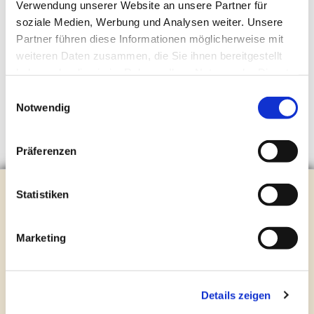
Verwendung unserer Website an unsere Partner für
soziale Medien, Werbung und Analysen weiter. Unsere
Partner führen diese Informationen möglicherweise mit
weiteren Daten zusammen, die Sie ihnen bereitgestellt
haben oder die sie im Rahmen Ihrer Nutzung der Dienste
gesammelt haben.
Einwilligungsauswahl
Notwendig
Präferenzen
Evangelische Kirchengemeinde Steinhagen
Statistiken
Brockhagener Straße 28 | 33803 Steinhagen
Tel.:
0 52 04 / 36 28
Marketing
Mail:
gemeindeamt@kirche-steinhagen.de
Newsletter abonnieren
Details zeigen
Kontakt und Öffnungszeiten