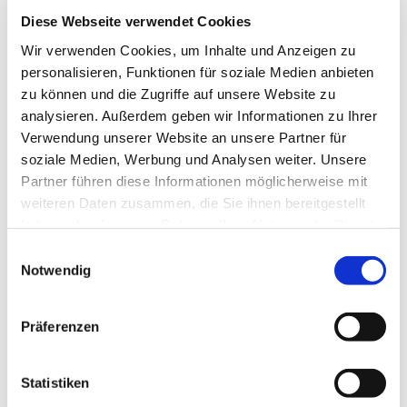
Gebärdensprache.
Diese Webseite verwendet Cookies
jeden 4. Sonntag im Monat
Wir verwenden Cookies, um Inhalte und Anzeigen zu
im Anschluss vom Gottesdienst, welcher um 15:00
personalisieren, Funktionen für soziale Medien anbieten
Uhr in der Dorfkirche/DBH stattfindet.
zu können und die Zugriffe auf unsere Website zu
analysieren. Außerdem geben wir Informationen zu Ihrer
Verwendung unserer Website an unsere Partner für
soziale Medien, Werbung und Analysen weiter. Unsere
Partner führen diese Informationen möglicherweise mit
weiteren Daten zusammen, die Sie ihnen bereitgestellt
haben oder die sie im Rahmen Ihrer Nutzung der Dienste
gesammelt haben.
Einwilligungsauswahl
Notwendig
Präferenzen
Statistiken