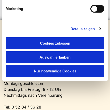
Marketing
Evangelische Kirchengemeinde Steinhagen
Details zeigen
Brockhagener Straße 28 | 33803 Steinhagen
Tel.:
0 52 04 / 36 28
Cookies zulassen
Mail:
gemeindeamt@kirche-steinhagen.de
Newsletter abonnieren
Auswahl erlauben
Kontakt und Öffnungszeiten
Nur notwendige Cookies
Gemeinde- und Friedhofsamt
Montag: geschlossen
Dienstag bis Freitag: 9 - 12 Uhr
Nachmittags nach Vereinbarung
Tel:
0 52 04 / 36 28