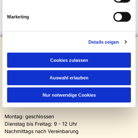
Marketing
Details zeigen
Evangelische Kirchengemeinde Steinhagen
Brockhagener Straße 28 | 33803 Steinhagen
Tel.:
0 52 04 / 36 28
Cookies zulassen
Mail:
gemeindeamt@kirche-steinhagen.de
Newsletter abonnieren
Auswahl erlauben
Kontakt und Öffnungszeiten
Nur notwendige Cookies
Gemeinde- und Friedhofsamt
Montag: geschlossen
Dienstag bis Freitag: 9 - 12 Uhr
Nachmittags nach Vereinbarung