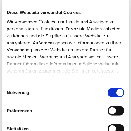
reicht dabei von den großen kirchenmusikalischen
Komponisten wie Bach, Mendelssohn, Schütz,
Diese Webseite verwendet Cookies
Mozart bis hin zu neuen geistlichen Lied und auch
Wir verwenden Cookies, um Inhalte und Anzeigen zu
Gospels. Die Mitglieder gemischten Alters singen
personalisieren, Funktionen für soziale Medien anbieten
bei Konzerten, aber auch in Gottesdiensten und bei
zu können und die Zugriffe auf unsere Website zu
anderen Gemeindeveranstalltungen.
analysieren. Außerdem geben wir Informationen zu Ihrer
Verwendung unserer Website an unsere Partner für
soziale Medien, Werbung und Analysen weiter. Unsere
Partner führen diese Informationen möglicherweise mit
weiteren Daten zusammen, die Sie ihnen bereitgestellt
haben oder die sie im Rahmen Ihrer Nutzung der Dienste
gesammelt haben.
Einwilligungsauswahl
Notwendig
Präferenzen
Statistiken